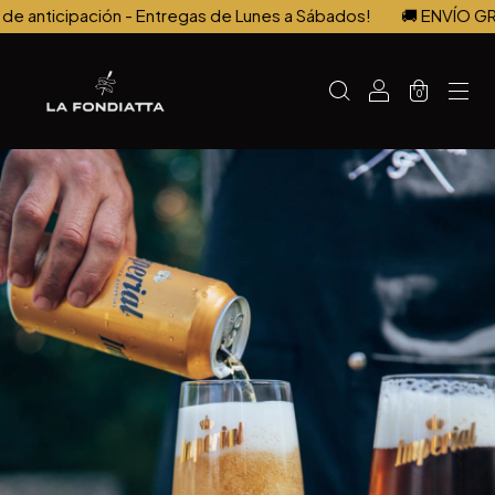
nticipación - Entregas de Lunes a Sábados!
🚚 ENVÍO GRATI
0